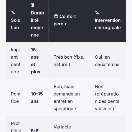
⏳
🔧
Durab
🔪
😊 Confort
Solu
ilité
Intervention
perçu
tion
moye
chirurgicale
nne
Impl
15
ant
ans
Très bon (fixe,
Oui, en
dent
et
naturel)
deux temps
aire
plus
Bon, mais
Non
Pont
10-15
demande un
(préparatio
fixe
ans
entretien
n des dents
spécifique
voisines)
Prot
Variable
hèse
5-8