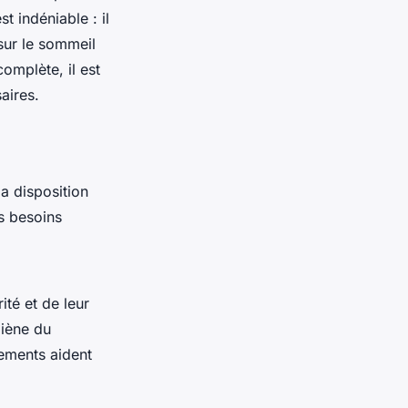
t indéniable : il
sur le sommeil
omplète, il est
aires.
la disposition
es besoins
ité et de leur
giène du
tements aident