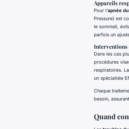
Appareils res
Pour l’
apnée du
Pressure) est co
le sommeil, évita
parfois un ajust
Interventions 
Dans les cas pl
procédures visen
respiratoires. L
un spécialiste 
Chaque traitemen
besoin, assurant
Quand cons