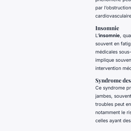
par l’obstructio
cardiovasculaires
Insomnie
L’
insomnie
, qua
souvent en fatig
médicales sous-j
implique souven
intervention méd
Syndrome des
Ce syndrome pro
jambes, souvent 
troubles peut e
notamment le ri
celles ayant des