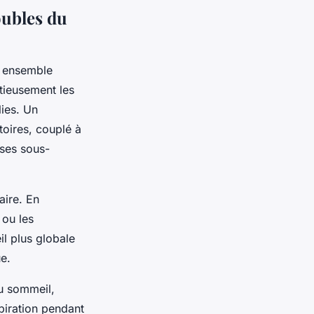
oubles du
 ensemble
utieusement les
lies. Un
oires, couplé à
uses sous-
aire. En
 ou les
il plus globale
ue.
u sommeil,
piration pendant