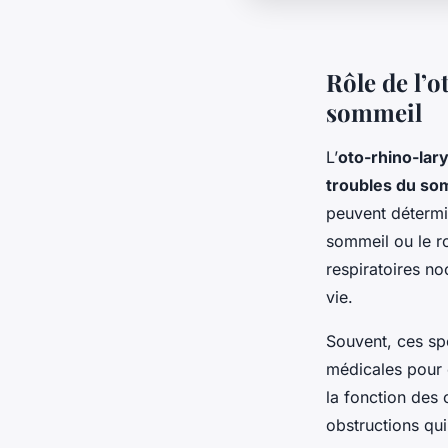
Rôle de l’o
sommeil
L’
oto-rhino-lar
troubles du so
peuvent détermi
sommeil ou le r
respiratoires no
vie.
Souvent, ces spé
médicales pour o
la fonction des
obstructions qui