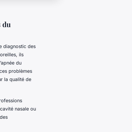
s du
le diagnostic des
reilles, ils
l’apnée du
r ces problèmes
r la qualité de
professions
 cavité nasale ou
 des