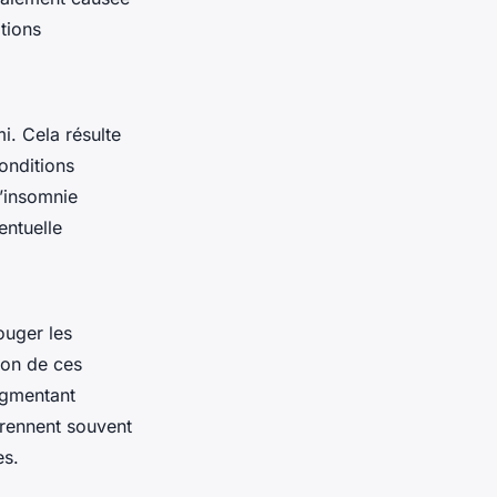
tions
i. Cela résulte
conditions
l’insomnie
ntuelle
ouger les
ion de ces
ugmentant
rennent souvent
es.