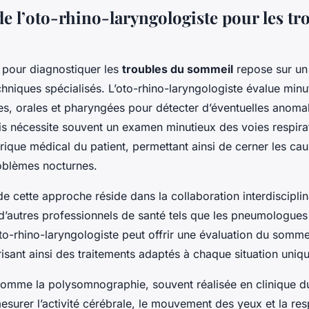
e l’oto-rhino-laryngologiste pour les tr
pour diagnostiquer les
troubles du sommeil
repose sur un
echniques spécialisés. L’oto-rhino-laryngologiste évalue min
es, orales et pharyngées pour détecter d’éventuelles anoma
s nécessite souvent un examen minutieux des voies respirat
torique médical du patient, permettant ainsi de cerner les ca
oblèmes nocturnes.
e cette approche réside dans la collaboration interdisciplin
 d’autres professionnels de santé tels que les pneumologues
to-rhino-laryngologiste peut offrir une évaluation du somme
risant ainsi des traitements adaptés à chaque situation uniq
mme la polysomnographie, souvent réalisée en clinique d
surer l’activité cérébrale, le mouvement des yeux et la res