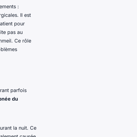
tements :
cales. Il est
patient pour
ite pas au
mmeil. Ce rôle
roblèmes
rant parfois
pnée du
rant la nuit. Ce
ipalement causée