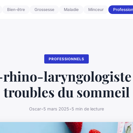
Bien-être
Grossesse
Maladie
Minceur
Professio
PROFESSIONNELS
-rhino-laryngologiste 
troubles du sommeil
Oscar
•
5 mars 2025
•
5 min de lecture