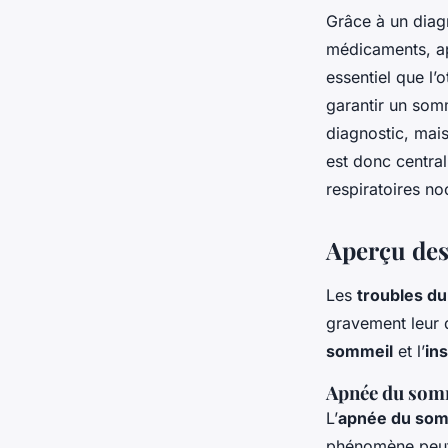
Grâce à un diagn
médicaments, ap
essentiel que l’
garantir un somm
diagnostic, mai
est donc centra
respiratoires no
Aperçu des
Les
troubles d
gravement leur q
sommeil
et l’
in
Apnée du som
L’
apnée du som
phénomène peut e