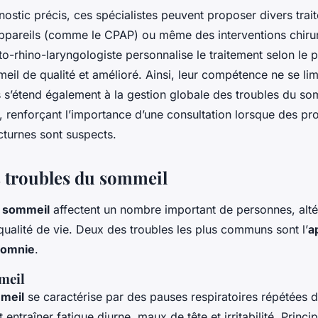
ostic précis, ces spécialistes peuvent proposer divers trai
pareils (comme le CPAP) ou même des interventions chirurgi
oto-rhino-laryngologiste personnalise le traitement selon le 
eil de qualité et amélioré. Ainsi, leur compétence ne se lim
s s’étend également à la gestion globale des troubles du so
l, renforçant l’importance d’une consultation lorsque des p
cturnes sont suspects.
 troubles du sommeil
u sommeil
affectent un nombre important de personnes, alté
ualité de vie. Deux des troubles les plus communs sont l’
a
somnie
.
meil
meil
se caractérise par des pauses respiratoires répétées du
ntraîner fatigue diurne, maux de tête et irritabilité. Princ