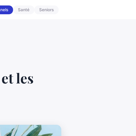
nnels
Santé
Seniors
et les