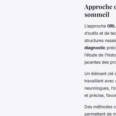
Approche d
sommeil
L’approche
ORL
d’outils et de t
structures nasal
diagnostic
préci
l’étude de l’his
jacentes des pr
Un élément clé d
travaillant avec
neurologues, l’o
et précise, favo
Des méthodes co
permettent de me