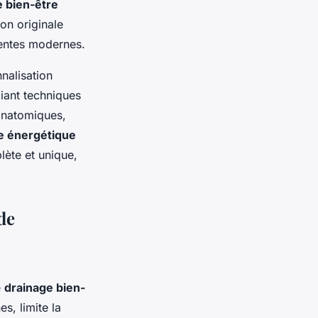
e bien-être
on originale
tentes modernes.
nalisation
iant techniques
anatomiques,
re énergétique
lète et unique,
de
e
drainage bien-
es, limite la