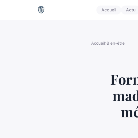
Accueil
Actu
Accueil
›
Bien-être
Form
mad
mé