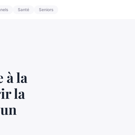
nnels
Santé
Seniors
 à la
r la
 un