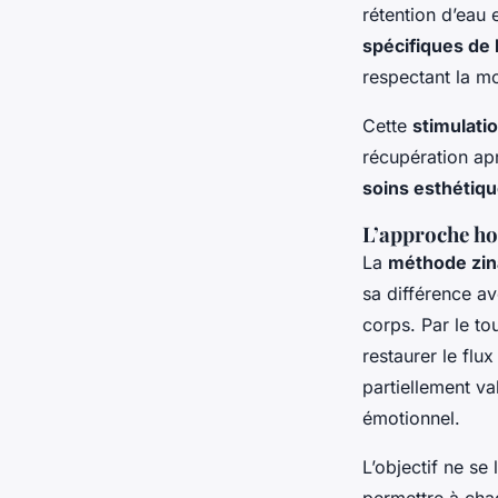
rétention d’eau
spécifiques de
respectant la mo
Cette
stimulati
récupération apr
soins esthétiq
L’approche hol
La
méthode zi
sa différence a
corps. Par le to
restaurer le flux
partiellement va
émotionnel.
L’objectif ne se 
permettre à cha