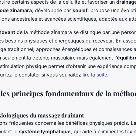
uire certains aspects de la cellulite et favoriser un
drainag
ode zinamara
, développée par
soulef
, propose une évoluti
tions ancestrales et avancées scientifiques, adaptée aux at
nnovant
de la méthode zinamara se distingue par une person
es besoins physiques et énergétiques du receveur. En assoc
ge traditionnel, approches énergétiques et connaissances 
n seulement la détente musculaire mais également l’
équilib
 stimulation physique permet d’obtenir une expérience comp
rez le constater si vous souhaitez
lire la suite
.
 les principes fondamentaux de la métho
siologiques du massage drainant
ions fréquentes concerne les bénéfices physiques précis. L
mulant le
système lymphatique
, qui aide à éliminer les toxin