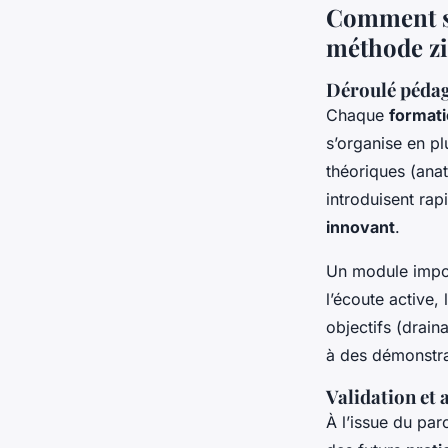
Comment se
méthode z
Déroulé pédag
Chaque
formati
s’organise en p
théoriques (anat
introduisent ra
innovant
.
Un module import
l’écoute active,
objectifs (drain
à des démonstra
Validation e
À l’issue du par