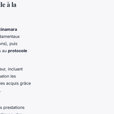
e à la
zinamara
ndamentaux
ons), puis
s au
protocole
eur, incluant
elon les
 les acquis grâce
.
s prestations