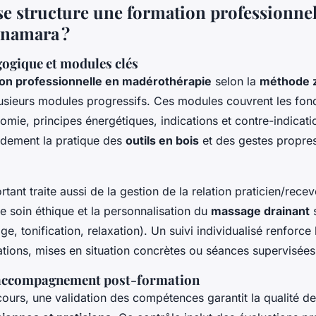
 structure une formation professionnell
inamara ?
ogique et modules clés
on professionnelle en madérothérapie
selon la
méthode 
lusieurs modules progressifs. Ces modules couvrent les fo
omie, principes énergétiques, indications et contre-indicati
pidement la pratique des
outils en bois
et des gestes propre
ant traite aussi de la gestion de la relation praticien/recev
 le soin éthique et la personnalisation du
massage drainant
s
age, tonification, relaxation). Un suivi individualisé renforce
tions, mises en situation concrètes ou séances supervisées
t accompagnement post-formation
cours, une validation des compétences garantit la qualité de