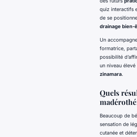
des futurs
prati
quiz interactifs
de se positionn
drainage bien-
Un accompagneme
formatrice, part
possibilité d’af
un niveau élevé 
zinamara
.
Quels résu
madérothér
Beaucoup de béné
sensation de lég
cutanée et déte