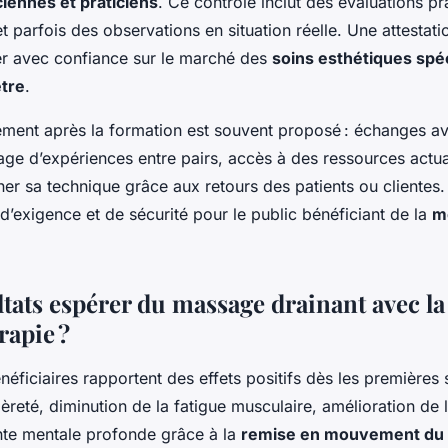
ciennes et praticiens
. Ce contrôle inclut des évaluations pr
 et parfois des observations en situation réelle. Une attestat
er avec confiance sur le marché des
soins esthétiques spéc
être
.
nt après la formation est souvent proposé : échanges av
age d’expériences entre pairs, accès à des ressources actua
finer sa technique grâce aux retours des patients ou clientes.
d’exigence et de sécurité pour le public bénéficiant de la
m
ltats espérer du massage drainant avec la
apie ?
ficiaires rapportent des effets positifs dès les premières 
èreté, diminution de la fatigue musculaire, amélioration de l
nte mentale profonde grâce à la
remise en mouvement du 