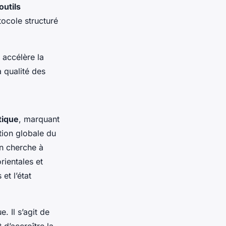
outils
ocole structuré
 accélère la
a qualité des
tique
, marquant
tion globale du
en cherche à
rientales et
et l’état
. Il s’agit de
d’accroître la