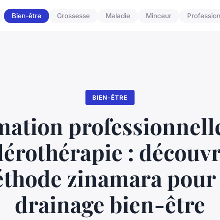
Bien-être
Grossesse
Maladie
Minceur
Professio
BIEN-ÊTRE
ation professionnelle
érothérapie : découvri
thode zinamara pour
drainage bien-être