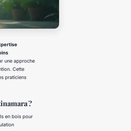
xpertise
oins
par une approche
ention. Cette
es praticiens
zinamara ?
ils en bois pour
ulation