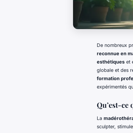
De nombreux pr
reconnue en m
esthétiques
et
globale et des ré
formation prof
expérimentés qu
Qu’est-ce 
La
madérothér
sculpter, stimul