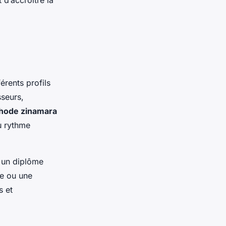
férents profils
sseurs,
hode zinamara
u rythme
r un diplôme
ne ou une
s et