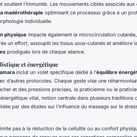
 et soutient l’immunité. Les mouvements ciblés associés aux
 la madérothérapie
optimisent ce processus grâce à un prot
rphologie individuelle.
on physique
impacte également la microcirculation cutanée,
ès un effort, assouplit les tissus sous-cutanés et améliore l
ues
prodigués lors de chaque séance.
istique et énergétique
namara
inclut un volet spécifique dédié à l’
équilibre énergé
vec d’autres protocoles. Chaque geste vise une réharmonisa
ucher et des pressions précises, la praticienne ou le pratici
 énergétique vital, notion centrale dans plusieurs traditions o
lidée par des études sur l’influence du massage sur le stress 
limite pas à la réduction de la cellulite ou au confort physique
que personne de renouer avec ses sensations corporelles et 