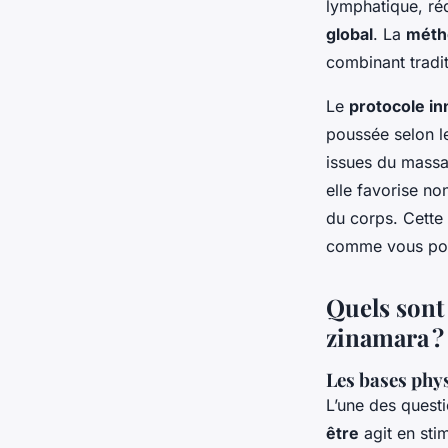
lymphatique, réd
global
. La
méth
combinant tradi
Le
protocole i
poussée selon l
issues du massa
elle favorise no
du corps. Cette
comme vous pour
Quels sont
zinamara ?
Les bases phy
L’une des quest
être
agit en sti