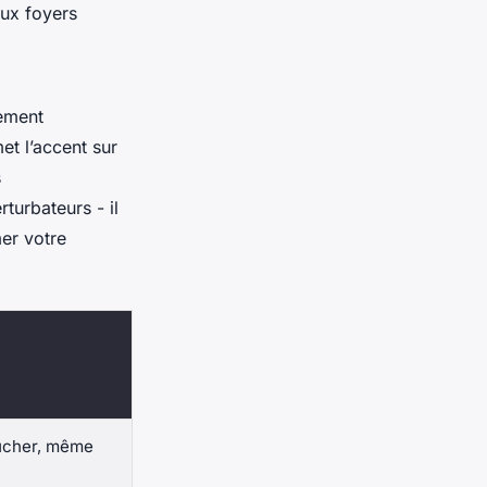
ux foyers
nement
t l’accent sur
s
turbateurs - il
mer votre
oucher, même