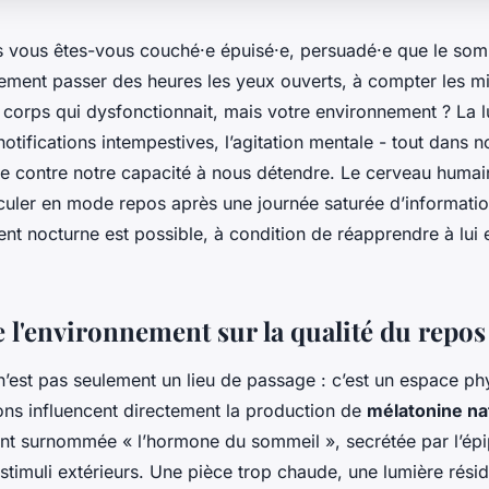
 vous êtes-vous couché·e épuisé·e, persuadé·e que le somm
lement passer des heures les yeux ouverts, à compter les mi
e corps qui dysfonctionnait, mais votre environnement ? La 
notifications intempestives, l’agitation mentale - tout dans n
le contre notre capacité à nous détendre. Le cerveau humain
uler en mode repos après une journée saturée d’informatio
ent nocturne est possible, à condition de réapprendre à lui 
e l'environnement sur la qualité du repos
’est pas seulement un lieu de passage : c’est un espace phy
ions influencent directement la production de
mélatonine na
t surnommée « l’hormone du sommeil », secrétée par l’ép
stimuli extérieurs. Une pièce trop chaude, une lumière résid