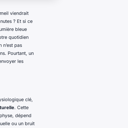
eil viendrait
nutes ? Et si ce
lumière bleue
otre quotidien
 n’est pas
ns. Pourtant, un
envoyer les
siologique clé,
turelle
. Cette
iphyse, dépend
uelle ou un bruit