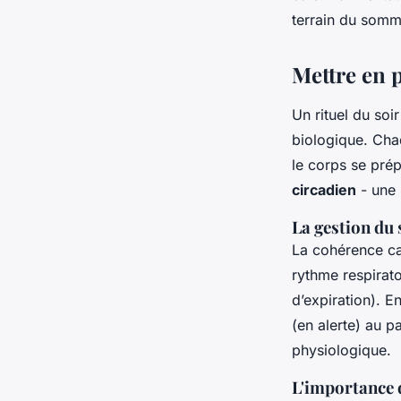
terrain du somm
Mettre en p
Un rituel du soi
biologique. Chaq
le corps se pré
circadien
- une 
La gestion du 
La cohérence ca
rythme respirato
d’expiration). 
(en alerte) au p
physiologique.
L'importance d