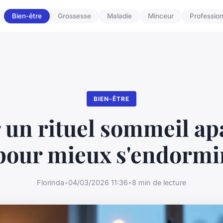
Bien-être
Grossesse
Maladie
Minceur
Professio
BIEN-ÊTRE
 un rituel sommeil ap
pour mieux s'endormi
Florinda
•
04/03/2026 11:36
•
8 min de lecture