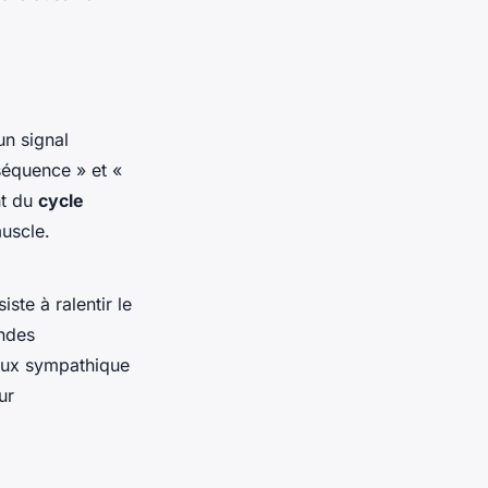
un signal
séquence » et «
nt du
cycle
muscle.
te à ralentir le
ondes
veux sympathique
ur