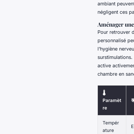
ambiant peuvent
négligent ces p
Aménager une 
Pour retrouver 
personnalisé peu
l’hygiène nerveu
surstimulations.
active activemen
chambre en sanc
🌡️
Paramèt

re
Tempér
E
ature