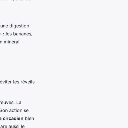
e une digestion
n : les bananes,
n minéral
viter les réveils
preuves. La
 Son action se
e circadien
bien
are aussi le