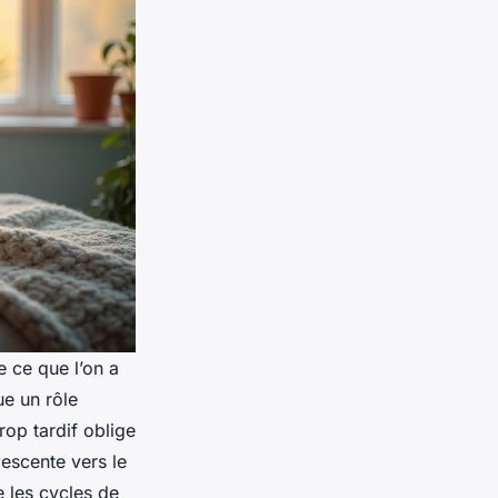
e ce que l’on a
ue un rôle
rop tardif oblige
descente vers le
e les cycles de