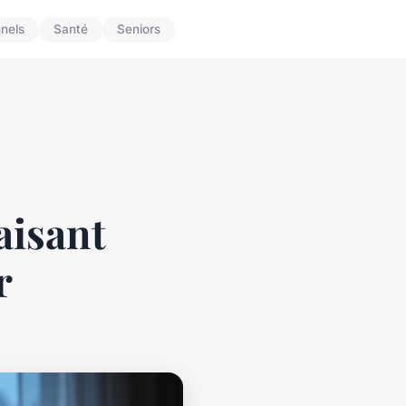
nnels
Santé
Seniors
aisant
r