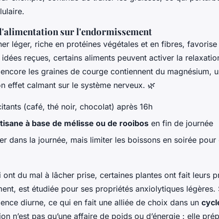
ulaire.
 l'alimentation sur l'endormissement
îner léger, riche en protéines végétales et en fibres, favoris
idées reçues, certains aliments peuvent activer la relaxatio
encore les graines de courge contiennent du magnésium, u
n effet calmant sur le système nerveux. 🌿
citants (café, thé noir, chocolat) après 16h
tisane à base de mélisse ou de rooibos
en fin de journée
er dans la journée, mais limiter les boissons en soirée pour é
 ont du mal à lâcher prise, certaines plantes ont fait leurs 
nt, est étudiée pour ses propriétés anxiolytiques légères.
ence diurne, ce qui en fait une alliée de choix dans un
cycl
tion n’est pas qu’une affaire de poids ou d’énergie : elle prép